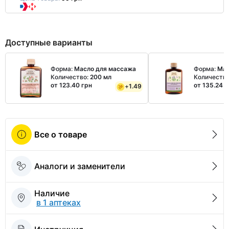
Доступные варианты
Форма:
Масло для массажа
Форма:
Мас
Количество:
200 мл
Количеств
от 123.40 грн
от 135.24 г
+
1.49
Все о товаре
Аналоги и заменители
Наличие
в 1 аптеках