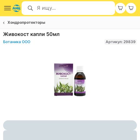
Хондропротекторы
Живокост капли 50мл
Ботаника ООО
Артикул: 29839
Item
1
of
1