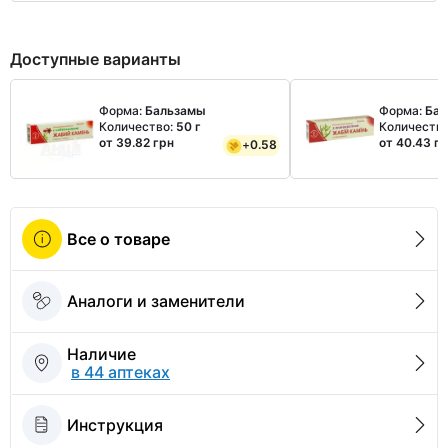
Доступные варианты
Форма:
Бальзамы
Форма:
Бал
Количество:
50 г
Количеств
от 39.82 грн
от 40.43 г
+
0.58
Все о товаре
Аналоги и заменители
Наличие
в 44 аптеках
Инструкция