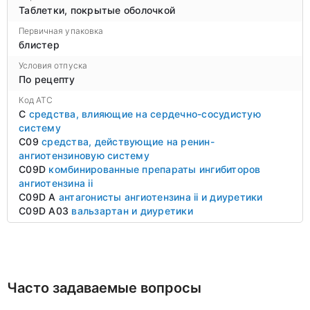
Таблетки, покрытые оболочкой
Первичная упаковка
блистер
Условия отпуска
По рецепту
Код ATC
C
средства, влияющие на сердечно-сосудистую
систему
C09
средства, действующие на ренин-
ангиотензиновую систему
C09D
комбинированные препараты ингибиторов
ангиотензина ii
C09D A
антагонисты ангиотензина ii и диуретики
C09D A03
вальзартан и диуретики
Часто задаваемые вопросы