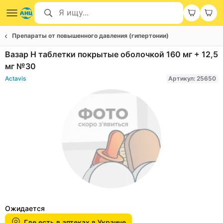
Препараты от повышенного давления (гипертонии)
Вазар H таблетки покрытые оболочкой 160 мг + 12,5
мг №30
Actavis
Артикул: 25650
Item
1
Ожидается
of
Где есть в аптеках в Украине