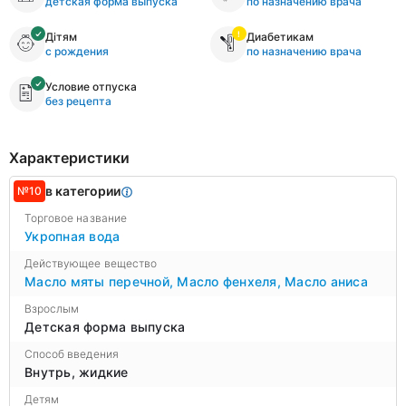
детская форма выпуска
по назначению врача
Дітям
Диабетикам
с рождения
по назначению врача
Условие отпуска
без рецепта
Характеристики
в категории
№10
Торговое название
Укропная вода
Действующее вещество
Масло мяты перечной
,
Масло фенхеля
,
Масло аниса
Взрослым
Детская форма выпуска
Способ введения
Внутрь, жидкие
Детям