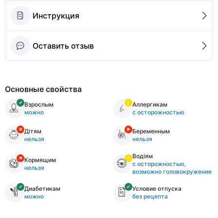
Инструкция
Оставить отзыв
Основные свойства
Взрослым
Аллергикам
можно
с осторожностью
Дітям
Беременным
нельзя
нельзя
Водіям
Кормящим
с осторожностью,
нельзя
возможно головокружение
Диабетикам
Условие отпуска
можно
без рецепта