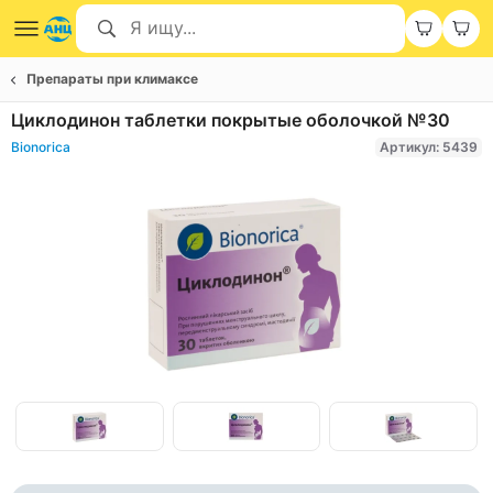
Препараты при климаксе
Циклодинон таблетки покрытые оболочкой №30
Bionorica
Артикул: 5439
Item
1
of
Item
3