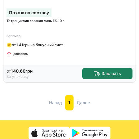
Похож по составу
Тетрациклин глазная мазь 1% 10 г
Арпимед
от
1.41
грн на бонусный счет
доставим
от
140.60
грн
Заказать
За упаковку
Назад
1
Далее