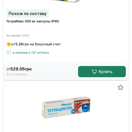
Похож по составу
ТетраМакс 500 мг капсулы №60
Актифарм ООО
от
5.29
грн на бонусный счет
в наличии в 137 аптеках
от
529.05
грн
Купить
За упаковку