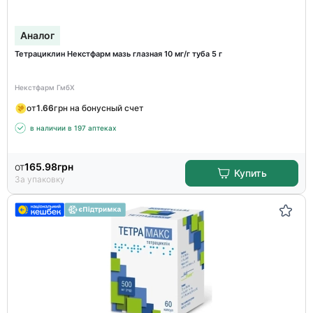
Аналог
Тетрациклин Некстфарм мазь глазная 10 мг/г туба 5 г
Некстфарм ГмбХ
от
1.66
грн на бонусный счет
в наличии в 197 аптеках
от
165.98
грн
Купить
За упаковку