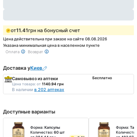
1
от
11.41
грн на бонусный счет
Цена действительна при заказе на сайте 08.08.2026
Указана минимальная цена в населенном пункте
Оплата
Возврат
Доставка у
Киев
Бесплатно
Самовывоз из аптеки
Цена товара:
от
1140.94 грн
В наличии
в 202 аптеках
Доступные варианты
Форма:
Капсулы
Форма:
Таб
Количество:
60 шт
Количеств