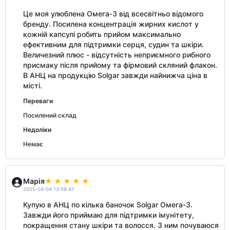
Це моя улюблена Омега-3 від всесвітньо відомого
бренду. Посилена концентрація жирних кислот у
кожній капсулі робить прийом максимально
ефективним для підтримки серця, судин та шкіри.
Величезний плюс - відсутність неприємного рибного
присмаку після прийому та фірмовий скляний флакон.
В АНЦ на продукцію Solgar завжди найнижча ціна в
місті.
Переваги
Посилений склад
Недоліки
Немає
Марія
2025-04-04 13:08:47
Купую в АНЦ по кілька баночок Solgar Омега-3.
Завжди його приймаю для підтримки імунітету,
покращення стану шкіри та волосся. З ним почуваюся