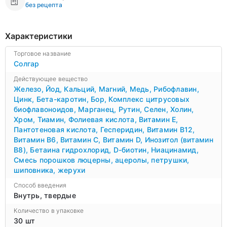
без рецепта
Характеристики
Торговое название
Солгар
Действующее вещество
Железо
,
Йод
,
Кальций
,
Магний
,
Медь
,
Рибофлавин
,
Цинк
,
Бета-каротин
,
Бор
,
Комплекс цитрусовых
биофлавоноидов
,
Марганец
,
Рутин
,
Селен
,
Холин
,
Хром
,
Тиамин
,
Фолиевая кислота
,
Витамин Е
,
Пантотеновая кислота
,
Гесперидин
,
Витамин B12
,
Витамин B6
,
Витамин С
,
Витамин D
,
Инозитол (витамин
В8)
,
Бетаина гидрохлорид
,
D-биотин
,
Ниацинамид
,
Смесь порошков люцерны, ацеролы, петрушки,
шиповника, жерухи
Способ введения
Внутрь, твердые
Количество в упаковке
30 шт