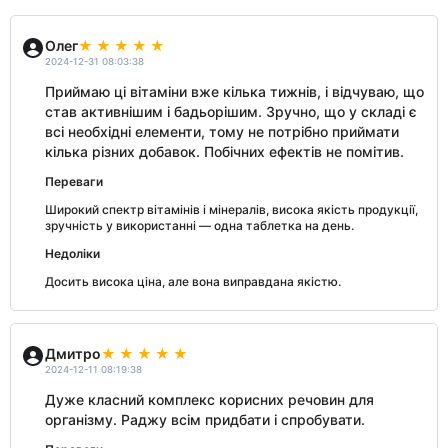
Олег
2024-12-31 08:03:38
Приймаю ці вітаміни вже кілька тижнів, і відчуваю, що
став активнішим і бадьорішим. Зручно, що у складі є
всі необхідні елементи, тому не потрібно приймати
кілька різних добавок. Побічних ефектів не помітив.
Переваги
Широкий спектр вітамінів і мінералів, висока якість продукції,
зручність у використанні — одна таблетка на день.
Недоліки
Досить висока ціна, але вона виправдана якістю.
Дмитро
2024-12-11 08:19:38
Дуже класний комплекс корисних речовин для
організму. Раджу всім придбати і спробувати.