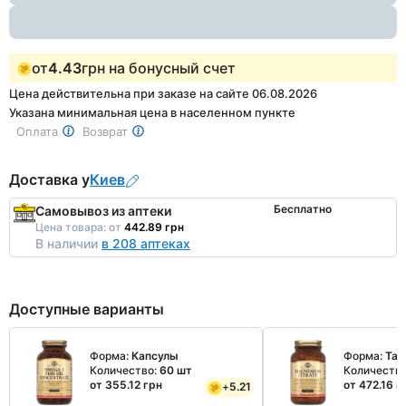
от
4.43
грн на бонусный счет
Цена действительна при заказе на сайте 06.08.2026
Указана минимальная цена в населенном пункте
Оплата
Возврат
Доставка у
Киев
Бесплатно
Самовывоз из аптеки
Цена товара:
от
442.89 грн
В наличии
в 208 аптеках
Доступные варианты
Форма:
Капсулы
Форма:
Таб
Количество:
60 шт
Количеств
от 355.12 грн
от 472.16 г
+
5.21