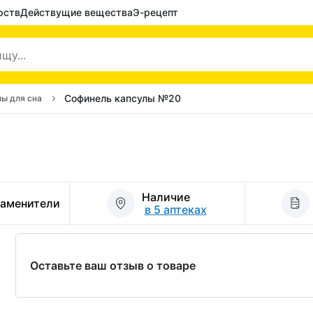
рств
Действущие вещества
Э-рецепт
Софинель капсулы №20
ы для сна
Наличие
заменители
в 5 аптеках
Оставьте ваш отзыв о товаре