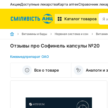
Акции
Доступные лекарства
Карта аптек
Справочник лека
Каталог товаров
Витамины и бады
Нервная система и сон
Витамин
Отзывы про Софинель капсулы №20
Киевмедпрепарат ОАО
Все о товаре
Аналоги и 