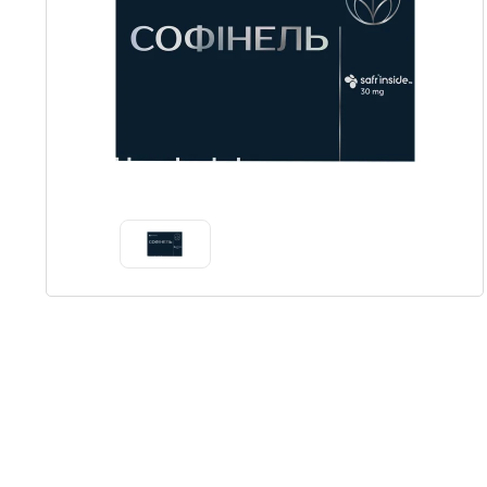
Item
1
of
1