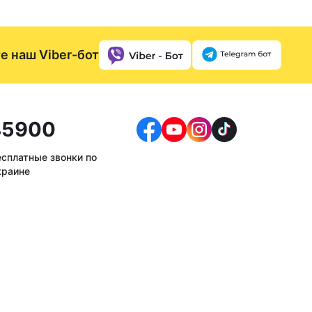
е наш Viber-бот
5900
есплатные звонки по
краине