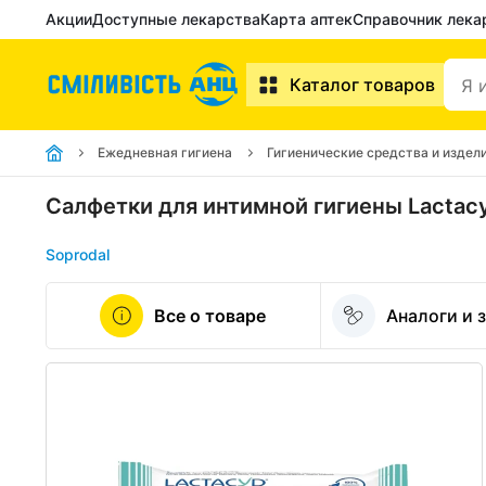
Акции
Доступные лекарства
Карта аптек
Справочник лека
Каталог товаров
Ежедневная гигиена
Гигиенические средства и издел
Салфетки для интимной гигиены Lacta
Soprodal
Все о товаре
Аналоги и 