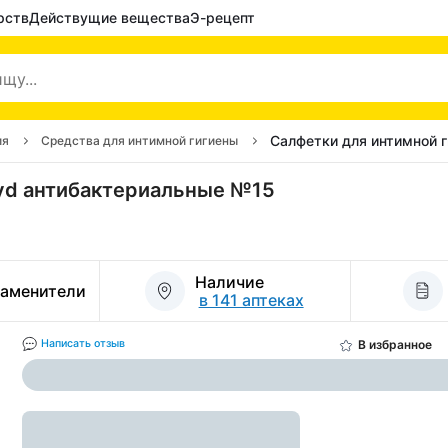
рств
Действущие вещества
Э-рецепт
Салфетки для интимной 
ия
Средства для интимной гигиены
cyd антибактериальные №15
Наличие
заменители
в 141 аптеках
В избранное
Написать отзыв