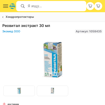
Хондропротекторы
Реовитал экстракт 30 мл
Экомед ООО
Артикул: 1058435
Item
1
of
Item
2
доставим