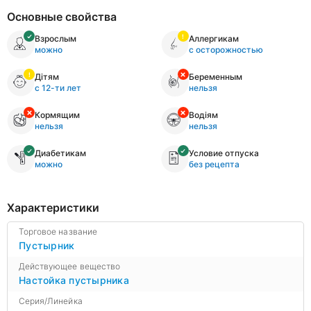
Основные свойства
Взрослым
Аллергикам
можно
с осторожностью
Дітям
Беременным
с 12-ти лет
нельзя
Кормящим
Водіям
нельзя
нельзя
Диабетикам
Условие отпуска
можно
без рецепта
Характеристики
Торговое название
Пустырник
Действующее вещество
Настойка пустырника
Серия/Линейка