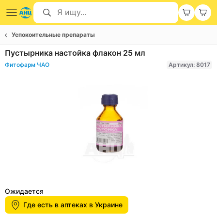
Успокоительные препараты
Пустырника настойка флакон 25 мл
Фитофарм ЧАО
Артикул: 8017
Item
1
Ожидается
of
Где есть в аптеках в Украине
1