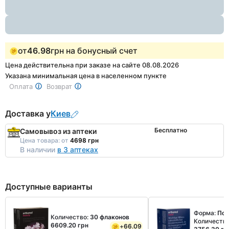
1
от
46.98
грн на бонусный счет
Цена действительна при заказе на сайте 08.08.2026
Указана минимальная цена в населенном пункте
Оплата
Возврат
Доставка у
Киев
Бесплатно
Самовывоз из аптеки
Цена товара:
от
4698 грн
В наличии
в 3 аптеках
Доступные варианты
Форма:
Пор
Количество:
30 флаконов
Количеств
6609.20 грн
+
66.09