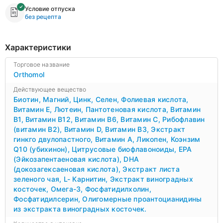
Условие отпуска
без рецепта
Характеристики
Торговое название
Orthomol
Действующее вещество
Биотин
,
Магний
,
Цинк
,
Селен
,
Фолиевая кислота
,
Витамин Е
,
Лютеин
,
Пантотеновая кислота
,
Витамин
B1
,
Витамин B12
,
Витамин B6
,
Витамин С
,
Рибофлавин
(витамин В2)
,
Витамин D
,
Витамин В3
,
Экстракт
гинкго двулопастного
,
Витамин А
,
Ликопен
,
Коэнзим
Q10 (убихинон)
,
Цитрусовые биофлавоноиды
,
EPA
(Эйкозапентаеновая кислота)
,
DHA
(докозагексаеновая кислота)
,
Экстракт листа
зеленого чая
,
L- Карнитин
,
Экстракт виноградных
косточек
,
Омега-3
,
Фосфатидилхолин
,
Фосфатидилсерин
,
Олигомерные проантоцианидины
из экстракта виноградных косточек.