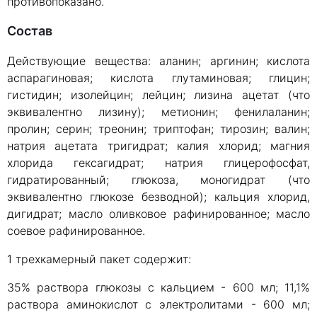
противопоказано.
Состав
Действующие вещества: аланин; аргинин; кислота
аспарагиновая; кислота глутаминовая; глицин;
гистидин; изолейцин; лейцин; лизина ацетат (что
эквивалентно лизину); метионин; фенилаланин;
пролин; серин; треонин; триптофан; тирозин; валин;
натрия ацетата тригидрат; калия хлорид; магния
хлорида гексагидрат; натрия глицерофосфат,
гидратированный; глюкоза, моногидрат (что
эквивалентно глюкозе безводной); кальция хлорид,
дигидрат; масло оливковое рафинированное; масло
соевое рафинированное.
1 трехкамерный пакет содержит:
35% раствора глюкозы с кальцием - 600 мл; 11,1%
раствора аминокислот с электролитами - 600 мл;