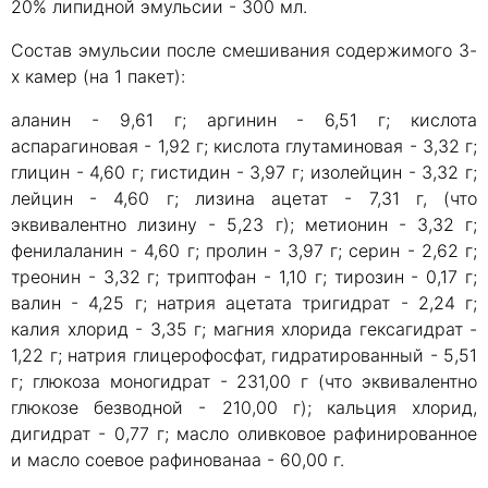
20% липидной эмульсии - 300 мл.
Состав эмульсии после смешивания содержимого 3-
х камер (на 1 пакет):
аланин - 9,61 г; аргинин - 6,51 г; кислота
аспарагиновая - 1,92 г; кислота глутаминовая - 3,32 г;
глицин - 4,60 г; гистидин - 3,97 г; изолейцин - 3,32 г;
лейцин - 4,60 г; лизина ацетат - 7,31 г, (что
эквивалентно лизину - 5,23 г); метионин - 3,32 г;
фенилаланин - 4,60 г; пролин - 3,97 г; серин - 2,62 г;
треонин - 3,32 г; триптофан - 1,10 г; тирозин - 0,17 г;
валин - 4,25 г; натрия ацетата тригидрат - 2,24 г;
калия хлорид - 3,35 г; магния хлорида гексагидрат -
1,22 г; натрия глицерофосфат, гидратированный - 5,51
г; глюкоза моногидрат - 231,00 г (что эквивалентно
глюкозе безводной - 210,00 г); кальция хлорид,
дигидрат - 0,77 г; масло оливковое рафинированное
и масло соевое рафинованаа - 60,00 г.