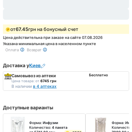
1
от
67.45
грн на бонусный счет
Цена действительна при заказе на сайте 07.08.2026
Указана минимальная цена в населенном пункте
Оплата
Возврат
Доставка у
Киев
Бесплатно
Самовывоз из аптеки
Цена товара:
от
6745 грн
В наличии
в 4 аптеках
Доступные варианты
Форма:
Инфузии
Форма:
Инф
Количество:
4 пакета
Количеств