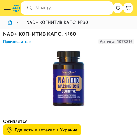
NAD+ КОГНИТИВ КАПС. №60
NAD+ КОГНИТИВ КАПС. №60
Производитель
Артикул: 1078316
Item
1
Ожидается
of
Где есть в аптеках в Украине
1