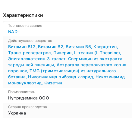
Характеристики
Торговое название
NAD+
Действующее вещество
Витамин B12
,
Витамин B2
,
Витамин B6
,
Кверцетин
,
Транс-ресвератрол
,
Пиперин
,
L-теанин (L-Theanine)
,
Эпигаллокатехин-3-галлат
,
Спермидин из экстракта
зародышей пшеницы
,
Астрагала перепончатого корня
порошок
,
TMG (триметилглицин) из натурального
бетаина
,
Никотинамид рибозид хлорид
,
Никотинамид
мононуклеотид
,
Физетин
Производитель
Нутридемика ООО
Страна производства
Украина