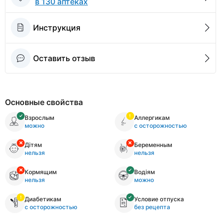
в 130 аптеках
Инструкция
Оставить отзыв
Основные свойства
Взрослым
Аллергикам
можно
с осторожностью
Дітям
Беременным
нельзя
нельзя
Кормящим
Водіям
нельзя
можно
Диабетикам
Условие отпуска
с осторожностью
без рецепта