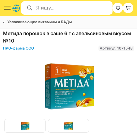
Успокаивающие витамины и БАДы
Метида порошок в саше 6 г с апельсиновым вкусом
№10
ПРО-фарма ООО
Артикул: 1071548
Item
1
of