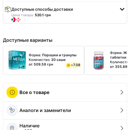
Доступные способы доставки
Цена товара:
520.1 грн
Доступные варианты
Форма:
Же
Форма:
Порошки и гранулы
таблетки
Количество:
30 саше
Количеств
от 509.59 грн
+
7.08
от 355.89 
Все о товаре
Аналоги и заменители
Наличие