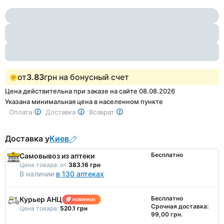
Item
2
1
of
2
от
3.83
грн на бонусный счет
Цена действительна при заказе на сайте 08.08.2026
Указана минимальная цена в населенном пункте
Оплата
Доставка
Возврат
Доставка у
Киев
Бесплатно
Самовывоз из аптеки
Цена товара:
от
383.16 грн
В наличии
в 130 аптеках
Бесплатно
Курьер АНЦ
Срочная доставка:
Цена товара:
520.1 грн
99,00 грн.