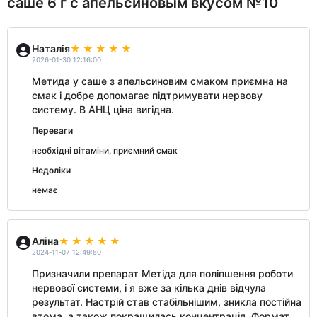
саше 6 г с апельсиновым вкусом №10
Наталія
2026-01-30 12:16:00
Метида у саше з апельсиновим смаком приємна на
смак і добре допомагає підтримувати нервову
систему. В АНЦ ціна вигідна.
Переваги
необхідні вітаміни, приємний смак
Недоліки
немає
Аліна
2024-11-07 12:49:50
Призначили препарат Метіда для поліпшення роботи
нервової системи, і я вже за кілька днів відчула
результат. Настрій став стабільнішим, зникла постійна
втома, а також покращилась концентрація. Формат