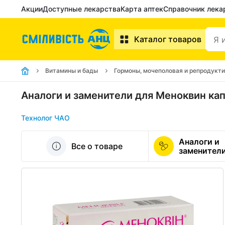
Акции
Доступные лекарства
Карта аптек
Справочник лека
Каталог товаров
Витамины и бады
Гормоны, мочеполовая и репродукт
Аналоги и заменители для Меноквин к
Технолог ЧАО
Аналоги и
Все о товаре
заменител