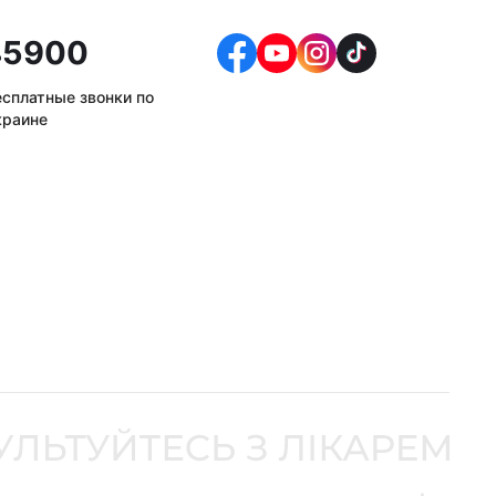
5900
есплатные звонки по
краине