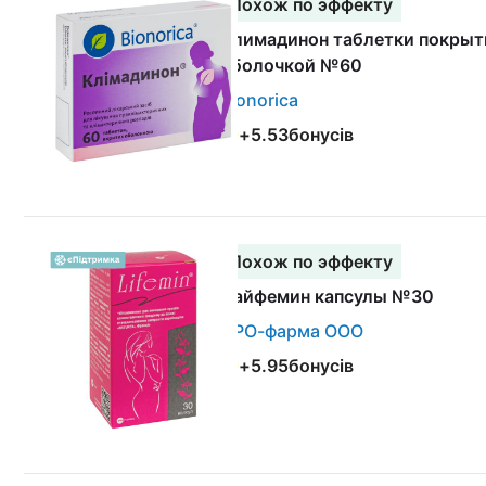
Похож по эффекту
Климадинон таблетки покры
оболочкой №60
Bionorica
+
5.53
бонусів
Похож по эффекту
Лайфемин капсулы №30
ПРО-фарма ООО
+
5.95
бонусів