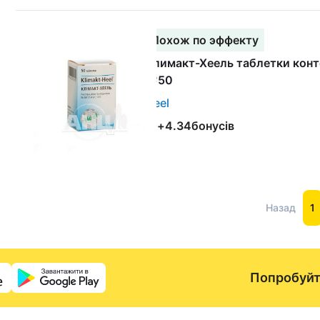
Похож по эффекту
Климакт-Хеель таблетки кон
№50
Heel
+
4.34
бонусів
Назад
1
Попробуйт