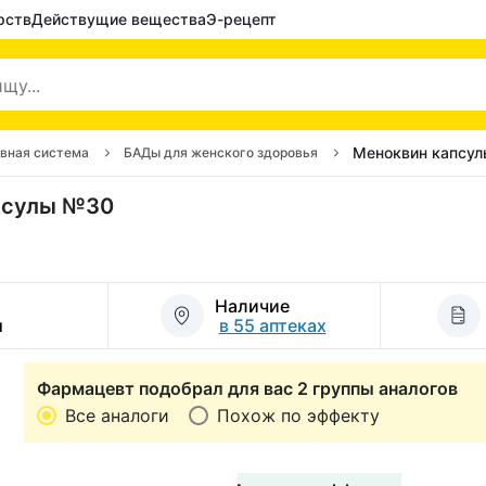
рств
Действущие вещества
Э-рецепт
Меноквин капсу
ивная система
БАДы для женского здоровья
апсулы №30
Наличие
и
в 55 аптеках
Фармацевт подобрал для вас 2 группы аналогов
Все аналоги
Похож по эффекту