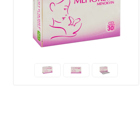
Item
1
of
3