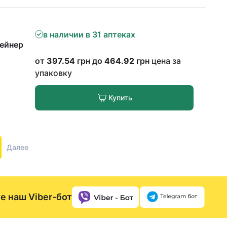
в наличии в 31 аптеках
тейнер
от
397.54
грн до
464.92
грн
цена за
упаковку
Купить
Далее
е наш Viber-бот