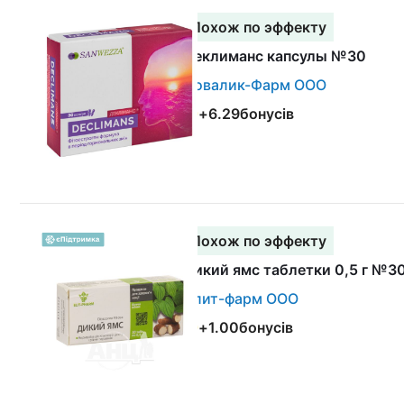
Похож по эффекту
Деклиманс капсулы №30
Новалик-Фарм ООО
+
6.29
бонусів
Похож по эффекту
Дикий ямс таблетки 0,5 г №3
Элит-фарм ООО
+
1.00
бонусів