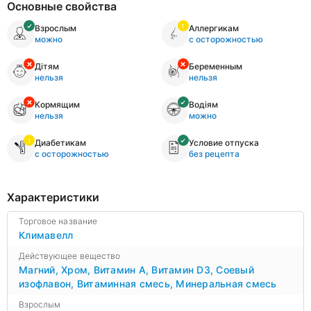
Основные свойства
Взрослым
Аллергикам
можно
с осторожностью
Дітям
Беременным
нельзя
нельзя
Кормящим
Водіям
нельзя
можно
Диабетикам
Условие отпуска
с осторожностью
без рецепта
Характеристики
Торговое название
Климавелл
Действующее вещество
Магний
,
Хром
,
Витамин А
,
Витамин D3
,
Соевый
изофлавон
,
Витаминная смесь
,
Минеральная смесь
Взрослым