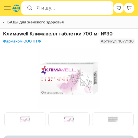
БАДы для женского здоровья
Климаwell Климавелл таблетки 700 мг №30
Фармаком ООО ПТФ
Артикул: 1077130
Item
1
of
Item
5