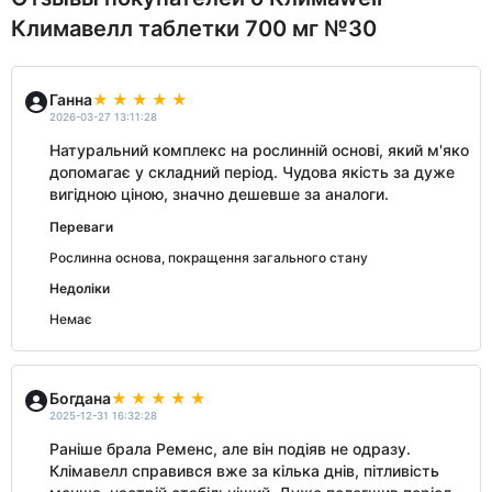
Климавелл таблетки 700 мг №30
Ганна
2026-03-27 13:11:28
Натуральний комплекс на рослинній основі, який м'яко
допомагає у складний період. Чудова якість за дуже
вигідною ціною, значно дешевше за аналоги.
Переваги
Рослинна основа, покращення загального стану
Недоліки
Немає
Богдана
2025-12-31 16:32:28
Раніше брала Ременс, але він подіяв не одразу.
Клімавелл справився вже за кілька днів, пітливість