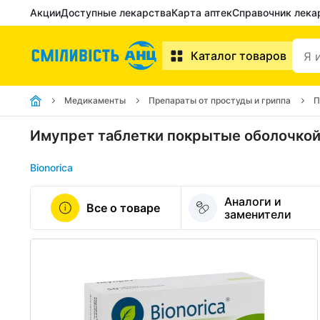
Акции
Доступные лекарства
Карта аптек
Справочник лека
Каталог товаров
Медикаменты
Препараты от простуды и гриппа
П
Имупрет таблетки покрытые оболочко
Bionorica
Аналоги и
Все о товаре
заменители