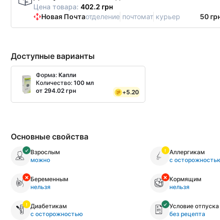
Цена товара:
402.2 грн
Новая Почта
отделение
почтомат
курьер
50 гр
Доступные варианты
Форма:
Капли
Количество:
100 мл
от 294.02 грн
+
5.20
Основные свойства
Взрослым
Аллергикам
можно
с осторожность
Беременным
Кормящим
нельзя
нельзя
Диабетикам
Условие отпуска
с осторожностью
без рецепта