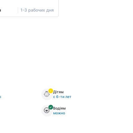
н
1-3 рабочих дня
Дітям
ю
с 6-ти лет
Водіям
можно