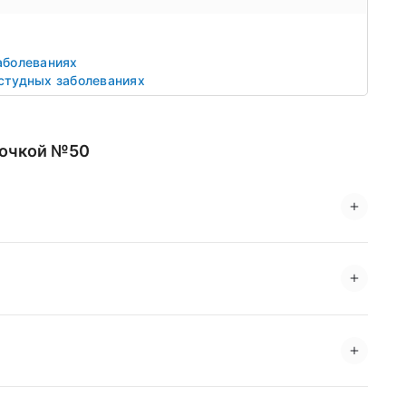
аболеваниях
студных заболеваниях
лочкой №50