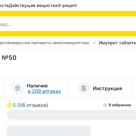
рств
Действущие вещества
Э-рецепт
Имупрет таблет
ротивовирусные препараты, иммуномодуляторы
й №50
Наличие
Инструкция
в 209 аптеках
5.0
(6 отзывов)
В избранное