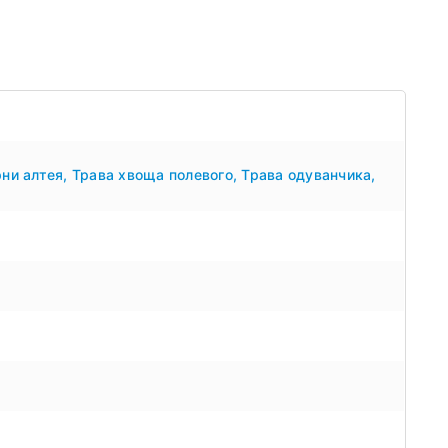
рни алтея
,
Трава хвоща полевого
,
Трава одуванчика
,