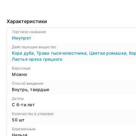
Характеристики
Торговое название
Имупрет
Действующее вещество
Кора дуба
,
Трава тысячелистника
,
Цветки ромашки
,
Ко
Листья ореха грецкого
Взрослым
Можно
Способ введения
Внутрь, твердые
Детям
С 6-ти лет
Количество в упаковке
50 шт
Беременным
Нельзя