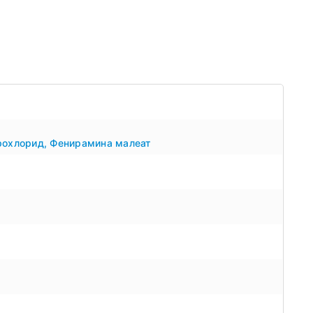
рохлорид
,
Фенирамина малеат