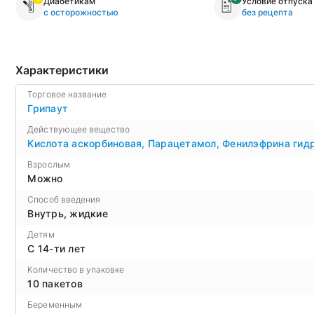
Диабетикам
Условие отпуска
с осторожностью
без рецепта
Характеристики
Торговое название
Грипаут
Действующее вещество
Кислота аскорбиновая
,
Парацетамол
,
Фенилэфрина гид
Взрослым
Можно
Способ введения
Внутрь, жидкие
Детям
С 14-ти лет
Количество в упаковке
10 пакетов
Беременным