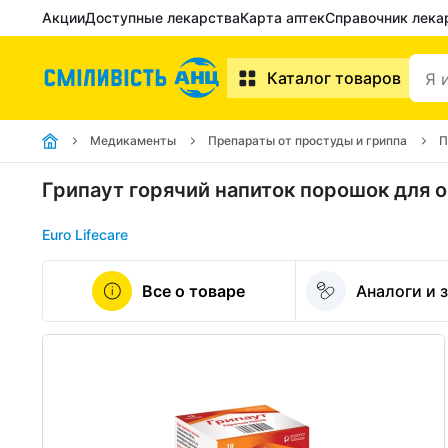
Акции
Доступные лекарства
Карта аптек
Справочник лека
Каталог товаров
Медикаменты
Препараты от простуды и гриппа
П
Грипаут горячий напиток порошок для о
Euro Lifecare
Все о товаре
Аналоги и 