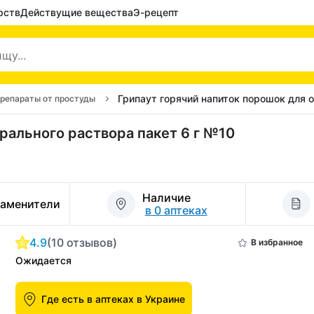
рств
Действущие вещества
Э-рецепт
Грипаут горячий напиток порошок для 
репараты от простуды
рального раствора пакет 6 г №10
Наличие
заменители
в 0 аптеках
4.9
(10 отзывов)
В избранное
Ожидается
Где есть в аптеках в Украине