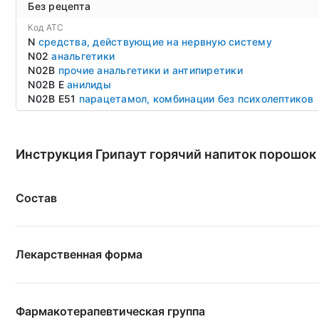
Без рецепта
Код ATC
N
средства, действующие на нервную систему
N02
анальгетики
N02B
прочие анальгетики и антипиретики
N02B E
анилиды
N02B E51
парацетамол, комбинации без психолептиков
Инструкция Грипаут горячий напиток порошок 
Состав
Лекарственная форма
Фармакотерапевтическая группа