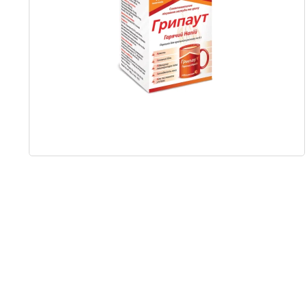
Item
1
of
1