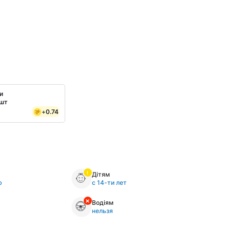
и
 шт
+
0.74
Дітям
ю
с 14-ти лет
Водіям
нельзя