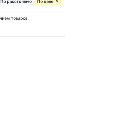
По расстоянию
По цене
ичием товаров.