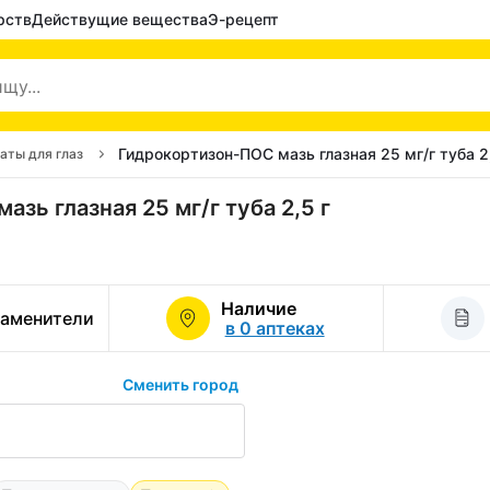
рств
Действущие вещества
Э-рецепт
Гидрокортизон-ПОС мазь глазная 25 мг/г туба 2,
аты для глаз
зь глазная 25 мг/г туба 2,5 г
Наличие
заменители
в 0 аптеках
Сменить город