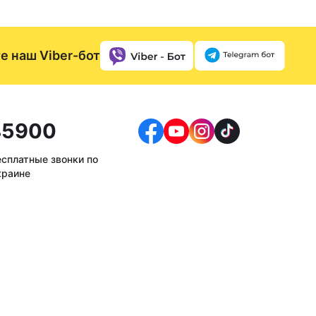
е наш Viber-бот
5900
есплатные звонки по
краине