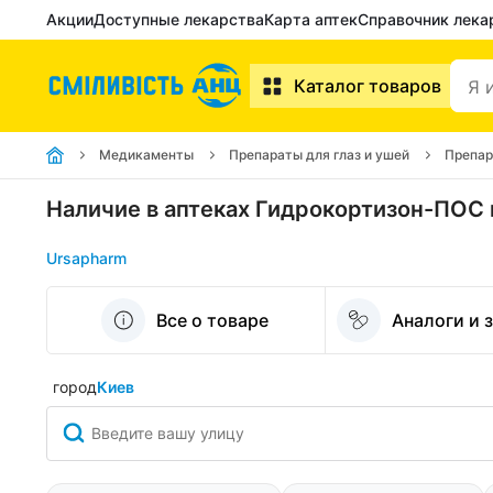
Акции
Доступные лекарства
Карта аптек
Справочник лека
Каталог товаров
Медикаменты
Препараты для глаз и ушей
Препар
Наличие в аптеках Гидрокортизон-ПОС ма
Ursapharm
Все о товаре
Аналоги и 
город
Киев