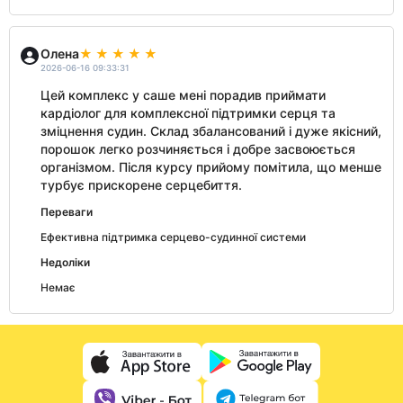
Олена
2026-06-16 09:33:31
Цей комплекс у саше мені порадив приймати
кардіолог для комплексної підтримки серця та
зміцнення судин. Склад збалансований і дуже якісний,
порошок легко розчиняється і добре засвоюється
організмом. Після курсу прийому помітила, що менше
турбує прискорене серцебиття.
Переваги
Ефективна підтримка серцево-судинної системи
Недоліки
Немає