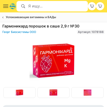
Успокаивающие витамины и БАДы
Гармоникард порошок в саше 2,9 г №30
Георг Биосистемы ООО
Артикул: 1078188
Item
1
of
Item
5