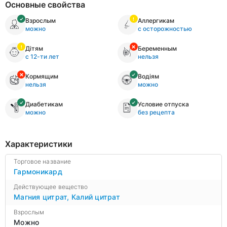
Основные свойства
Взрослым
Аллергикам
можно
с осторожностью
Дітям
Беременным
с 12-ти лет
нельзя
Кормящим
Водіям
нельзя
можно
Диабетикам
Условие отпуска
можно
без рецепта
Характеристики
Торговое название
Гармоникард
Действующее вещество
Магния цитрат
,
Калий цитрат
Взрослым
Можно