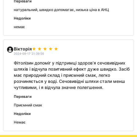
Переваги
натуральний, швидко допомагає, низька ціна в АНЦ
Недоліки
немає
Вікторія
2024-09-17 21:39:56
Фітолізин допоміг у підтримці здоров’я сечовивідних
шляхів і відчула позитивний ефект дуже швидко. Засіб
має природний склад і приємний смак, легко
розчиняється у воді. Сечовивідні шляхи стали менш
чутливими, і я відчула значне полегшення.
Переваги
Приємний смак
Недоліки
Немає