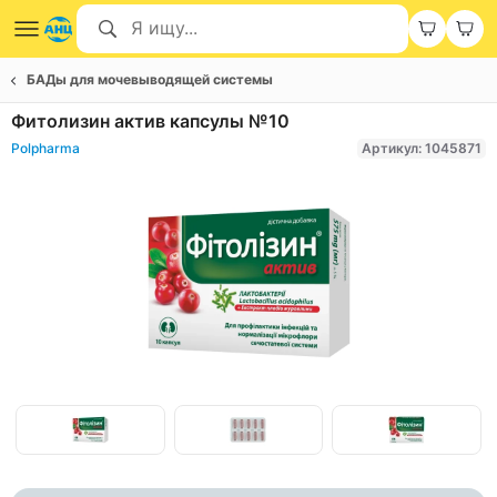
БАДы для мочевыводящей системы
Фитолизин актив капсулы №10
Polpharma
Артикул: 1045871
Item
1
of
Item
3