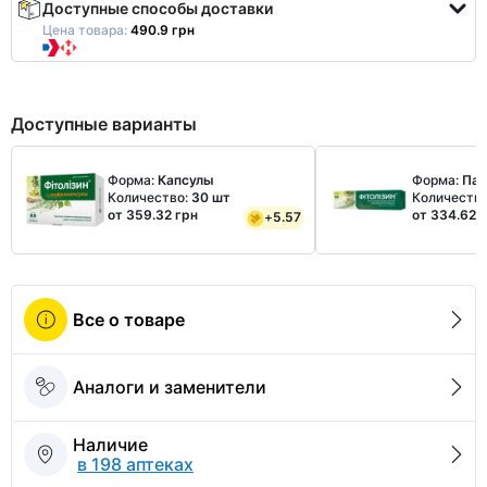
Доступные способы доставки
Цена товара:
490.9 грн
Доступные варианты
Форма:
Капсулы
Форма:
Па
Количество:
30 шт
Количеств
от 359.32 грн
от 334.62 
+
5.57
Все о товаре
Аналоги и заменители
Наличие
в 198 аптеках