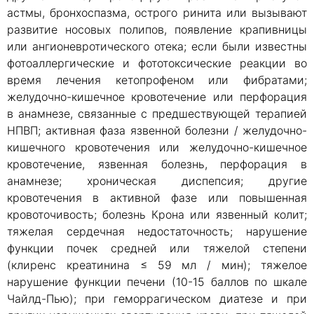
астмы, бронхоспазма, острого ринита или вызывают
развитие носовых полипов, появление крапивницы
или ангионевротического отека; если были известны
фотоаллергические и фототоксические реакции во
время лечения кетопрофеном или фибратами;
желудочно-кишечное кровотечение или перфорация
в анамнезе, связанные с предшествующей терапией
НПВП; активная фаза язвенной болезни / желудочно-
кишечного кровотечения или желудочно-кишечное
кровотечение, язвенная болезнь, перфорация в
анамнезе; хроническая диспепсия; другие
кровотечения в активной фазе или повышенная
кровоточивость; болезнь Крона или язвенный колит;
тяжелая сердечная недостаточность; нарушение
функции почек средней или тяжелой степени
(клиренс креатинина ≤ 59 мл / мин); тяжелое
нарушение функции печени (10-15 баллов по шкале
Чайлд-Пью); при геморрагическом диатезе и при