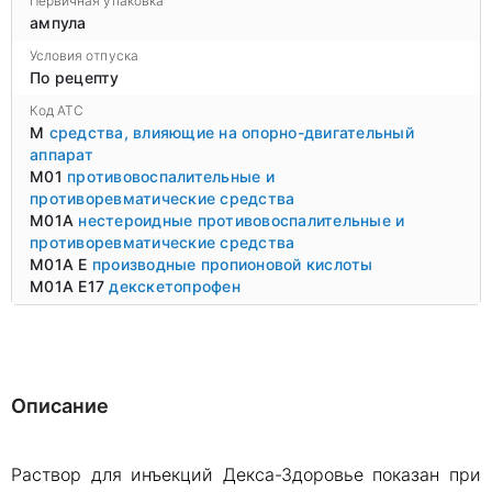
Первичная упаковка
ампула
Условия отпуска
По рецепту
Код ATC
M
средства, влияющие на опорно-двигательный
аппарат
M01
противовоспалительные и
противоревматические средства
M01A
нестероидные противовоспалительные и
противоревматические средства
M01A E
производные пропионовой кислоты
M01A E17
декскетопрофен
Описание
Раствор для инъекций Декса-Здоровье показан при