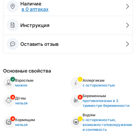
Наличие
в 0 аптеках
Инструкция
Оставить отзыв
Основные свойства
Взрослым
Аллергикам
можно
с осторожностью
Беременным
Дітям
противопоказан в 3
нельзя
триместре беременности
Водіям
Кормящим
с осторожностью,
нельзя
возможно головокружение
и сонливость