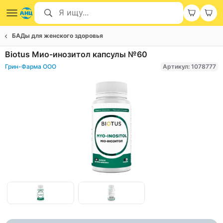
БАДы для женского здоровья
Biotus Мио-инозитол капсулы №60
Грин-Фарма ООО
Артикул: 1078777
Item
1
of
Item
2