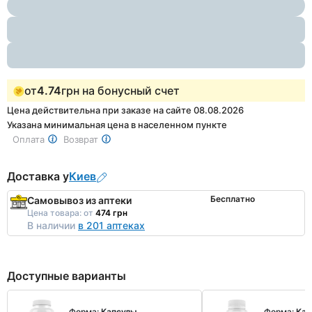
1
of
2
от
4.74
грн на бонусный счет
Цена действительна при заказе на сайте 08.08.2026
Указана минимальная цена в населенном пункте
Оплата
Возврат
Доставка у
Киев
Бесплатно
Самовывоз из аптеки
Цена товара:
от
474 грн
В наличии
в 201 аптеках
Доступные варианты
Форма:
Капсулы
Форма:
Кап