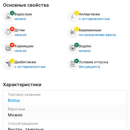
Основные свойства
Взрослым
Аллергикам
можно
с осторожностью
Дітям
Беременным
нельзя
по назначению врача
Кормящим
Водіям
нельзя
можно
Диабетикам
Условие отпуска
с осторожностью
без рецепта
Характеристики
Торговое название
Biotus
Взрослым
Можно
Способ введения
Внутрь, твердые