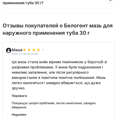
применения туба 30 г?
Отзывы покупателей о Белогент мазь для
наружного применения туба 30 г
Маша
2023-12-28 09:33:46
Ця мазь стала моїм вірним помічником у боротьбі зі
шкірними проблемами. У мене були подразнення і
невеликі запалення, але після регулярного
використання я помітила помітне поліпшення. Мазь
легко наноситься і швидко вбирається, що дуже
зручно.
Переваги
Покращує шкірні проблеми, легке нанесення, швидке
вбирання.
Недоліки