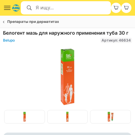
Препараты при дерматитах
Белогент мазь для наружного применения туба 30 г
Belupo
Артикул: 46634
Item
1
of
Item
3