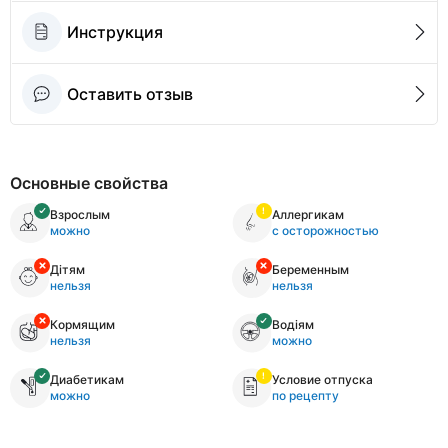
Инструкция
Оставить отзыв
Основные свойства
Взрослым
Аллергикам
можно
с осторожностью
Дітям
Беременным
нельзя
нельзя
Кормящим
Водіям
нельзя
можно
Диабетикам
Условие отпуска
можно
по рецепту