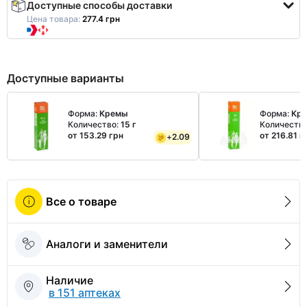
Доступные способы доставки
Цена товара:
277.4 грн
Доступные варианты
Форма:
Кремы
Форма:
Кр
Количество:
15 г
Количеств
от 153.29 грн
от 216.81 г
+
2.09
Все о товаре
Аналоги и заменители
Наличие
в 151 аптеках