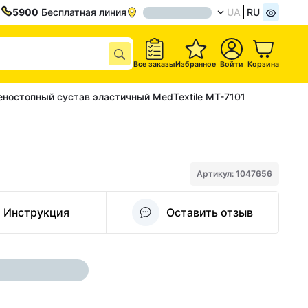
5900
Бесплатная линия
UA
RU
Все заказы
Избранное
Войти
Корзина
еностопный сустав эластичный MedTextile МТ-7101
Артикул: 1047656
Инструкция
Оставить отзыв