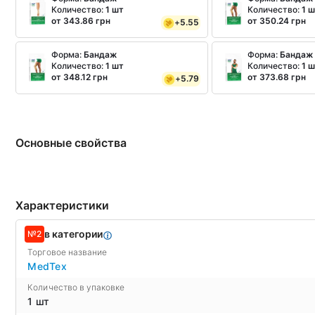
Количество:
1 шт
Количество:
1 
от 343.86 грн
от 350.24 грн
+
5.55
Форма:
Бандаж
Форма:
Бандаж
Количество:
1 шт
Количество:
1 
от 348.12 грн
от 373.68 грн
+
5.79
Основные свойства
Характеристики
в категории
№2
Торговое название
MedTex
Количество в упаковке
1 шт