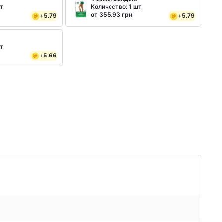
шт
Количество:
1 шт
от 355.93 грн
+
5.79
+
5.79
шт
+
5.66