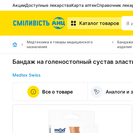
Акции
Доступные лекарства
Карта аптек
Справочник лека
Каталог товаров
Медтехника и товары медицинского
Бандажи
назначения
изделия
Бандаж на голеностопный сустав эласт
Medtex Swiss
Все о товаре
Аналоги и 