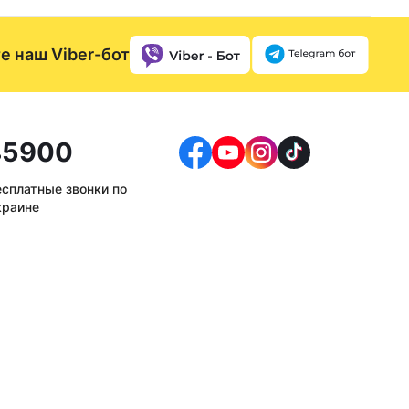
е наш Viber-бот
5900
есплатные звонки по
краине