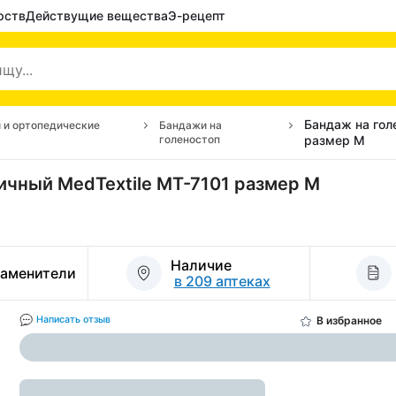
рств
Действущие вещества
Э-рецепт
Бандаж на гол
 и ортопедические
Бандажи на
голеностоп
размер M
ичный MedTextile МТ-7101 размер M
Наличие
заменители
в 209 аптеках
В избранное
Написать отзыв