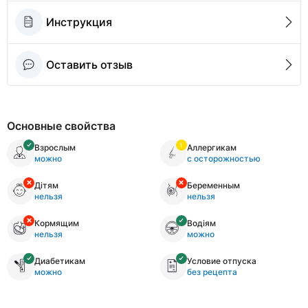
Инструкция
Оставить отзыв
Основные свойства
Взрослым
Аллергикам
можно
с осторожностью
Дітям
Беременным
нельзя
нельзя
Кормящим
Водіям
нельзя
можно
Диабетикам
Условие отпуска
можно
без рецепта