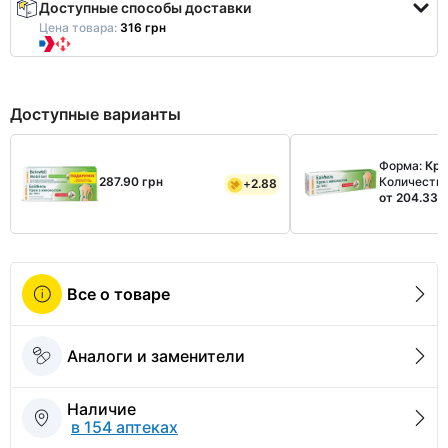
Доступные способы доставки
Цена товара:
316 грн
Доступные варианты
Форма:
Кр
287.90 грн
Количеств
+
2.88
от 204.33 
Все о товаре
Аналоги и заменители
Наличие
в 154 аптеках