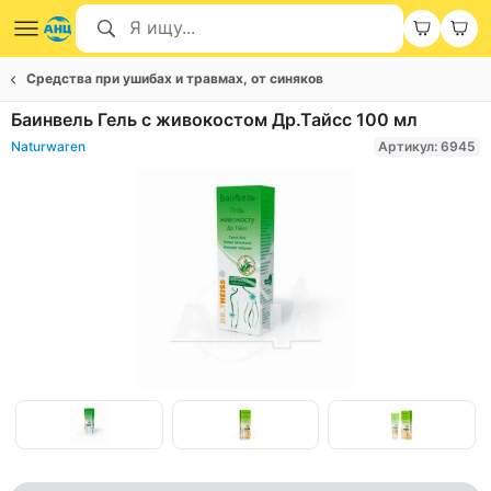
Средства при ушибах и травмах, от синяков
Баинвель Гель с живокостом Др.Тайсс 100 мл
Naturwaren
Артикул: 6945
Item
1
of
Item
3