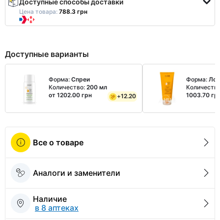
Доступные способы доставки
Цена товара:
788.3 грн
Доступные варианты
Форма:
Спреи
Форма:
Ло
Количество:
200 мл
Количеств
от 1202.00 грн
1003.70 гр
+
12.20
Все о товаре
Аналоги и заменители
Наличие
в 8 аптеках